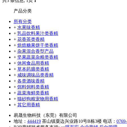
共3 条信息, 1页
1
产品分类
所有分类
+
水果味香精
+
乳品饮料果汁类香精
+
花香茶类香精
+
烘焙糖果饼干类香精
+
杂果混合香型产品
+
坚果蔬菜杂粮类香精
+
休闲食品用香精
+
草本药膳类香精
+
咸味调味品类香精
+
各类酒味香精
+
饵料饲料类香精
+
蔬菜海鲜类香精
+
猫砂狗粮宠物用香精
+
其它用香精
易晟生物科技（东莞）有限公司
地址：
44
4419
茶山镇粟边兴业路10号B栋3楼 电话：
0769